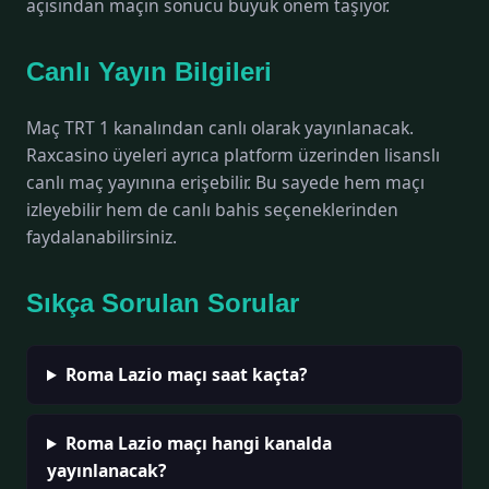
açısından maçın sonucu büyük önem taşıyor.
Canlı Yayın Bilgileri
Maç TRT 1 kanalından canlı olarak yayınlanacak.
Raxcasino üyeleri ayrıca platform üzerinden lisanslı
canlı maç yayınına erişebilir. Bu sayede hem maçı
izleyebilir hem de canlı bahis seçeneklerinden
faydalanabilirsiniz.
Sıkça Sorulan Sorular
Roma Lazio maçı saat kaçta?
Roma Lazio maçı hangi kanalda
yayınlanacak?