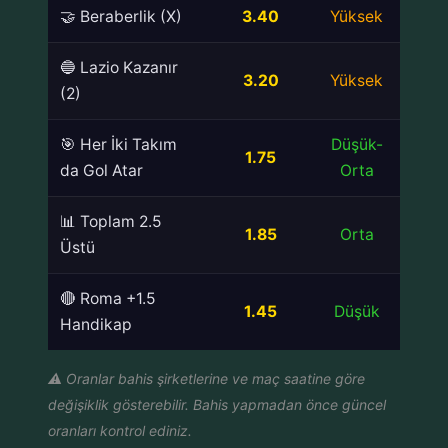
🤝 Beraberlik (X)
3.40
Yüksek
🔵 Lazio Kazanır
3.20
Yüksek
(2)
🎯 Her İki Takım
Düşük-
1.75
da Gol Atar
Orta
📊 Toplam 2.5
1.85
Orta
Üstü
🔴 Roma +1.5
1.45
Düşük
Handikap
⚠️ Oranlar bahis şirketlerine ve maç saatine göre
değişiklik gösterebilir. Bahis yapmadan önce güncel
oranları kontrol ediniz.