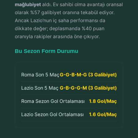
mağlubiyet
aldı. Ev sahibi olma avantajı oransal
olarak %57 galibiyet oranına tekabül ediyor.
Ancak Lazio'nun iç saha performansı da
dikkate değer; deplasmanda %40 puan
oranıyla rakipler arasında öne çıkıyor.
Bu Sezon Form Durumu
Roma Son 5 Maç
G-G-B-M-G (3 Galibiyet)
Lazio Son 5 Maç
G-B-G-G-M (3 Galibiyet)
Roma Sezon Gol Ortalaması
1.8 Gol/Maç
Lazio Sezon Gol Ortalaması
1.6 Gol/Maç