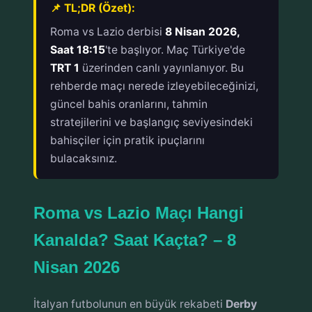
📌 TL;DR (Özet):
Roma vs Lazio derbisi
8 Nisan 2026,
Saat 18:15
'te başlıyor. Maç Türkiye'de
TRT 1
üzerinden canlı yayınlanıyor. Bu
rehberde maçı nerede izleyebileceğinizi,
güncel bahis oranlarını, tahmin
stratejilerini ve başlangıç seviyesindeki
bahisçiler için pratik ipuçlarını
bulacaksınız.
Roma vs Lazio Maçı Hangi
Kanalda? Saat Kaçta? – 8
Nisan 2026
İtalyan futbolunun en büyük rekabeti
Derby