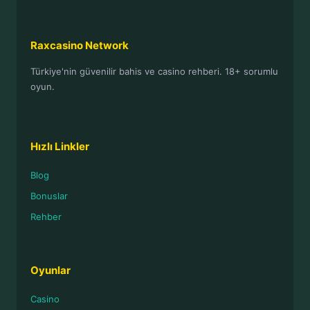
Raxcasino Network
Türkiye'nin güvenilir bahis ve casino rehberi. 18+ sorumlu
oyun.
Hızlı Linkler
Blog
Bonuslar
Rehber
Oyunlar
Casino