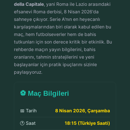
della Capitale
, yani Roma ile Lazio arasındaki
efsanevi Roma derbisi, 8 Nisan 2026'da
sahneye çıkıyor. Serie A'nın en heyecanlı
karşılaşmalarından biri olarak kabul edilen bu
maç, hem futbolseverler hem de bahis
tutkunları için son derece kritik bir etkinlik. Bu
rehberde maçın yayın bilgilerini, bahis
oranlarını, tahmin stratejilerini ve yeni
başlayanlar için pratik ipuçlarını sizinle
paylaşıyoruz.
⚽ Maç Bilgileri
📅 Tarih
8 Nisan 2026, Çarşamba
🕐 Saat
18:15 (Türkiye Saati)