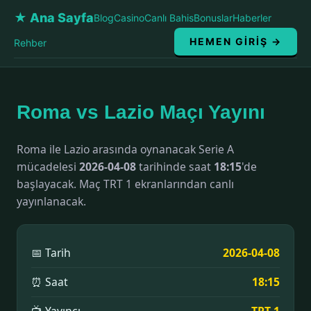
★ Ana Sayfa
Blog
Casino
Canlı Bahis
Bonuslar
Haberler
HEMEN GIRIŞ →
Rehber
Roma vs Lazio Maçı Yayını
Roma ile Lazio arasında oynanacak Serie A
mücadelesi
2026-04-08
tarihinde saat
18:15
'de
başlayacak. Maç TRT 1 ekranlarından canlı
yayınlanacak.
📅 Tarih
2026-04-08
⏰ Saat
18:15
📺 Yayıncı
TRT 1