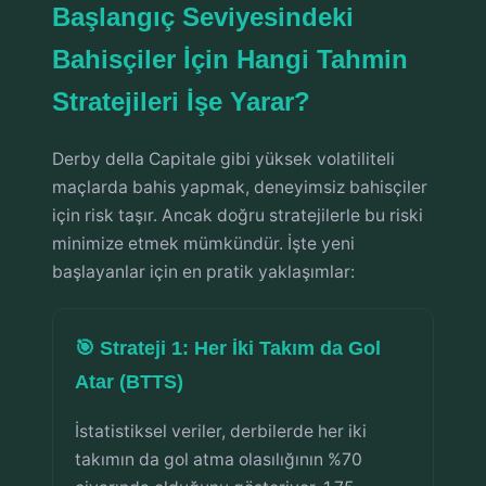
Başlangıç Seviyesindeki
Bahisçiler İçin Hangi Tahmin
Stratejileri İşe Yarar?
Derby della Capitale gibi yüksek volatiliteli
maçlarda bahis yapmak, deneyimsiz bahisçiler
için risk taşır. Ancak doğru stratejilerle bu riski
minimize etmek mümkündür. İşte yeni
başlayanlar için en pratik yaklaşımlar:
🎯 Strateji 1: Her İki Takım da Gol
Atar (BTTS)
İstatistiksel veriler, derbilerde her iki
takımın da gol atma olasılığının %70