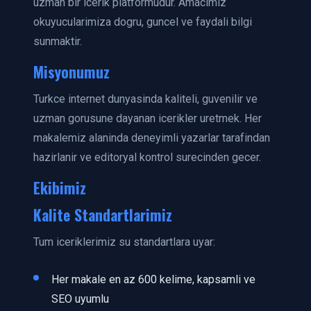
uzman bir icerik platformudur. Amacimiz
okuyucularimiza dogru, guncel ve faydali bilgi
sunmaktir.
Misyonumuz
Turkce internet dunyasinda kaliteli, guvenilir ve
uzman gorusune dayanan icerikler uretmek. Her
makalemiz alaninda deneyimli yazarlar tarafindan
hazirlanir ve editoryal kontrol surecinden gecer.
Ekibimiz
Kalite Standartlarimiz
Tum iceriklerimiz su standartlara uyar:
Her makale en az 600 kelime, kapsamli ve
SEO uyumlu