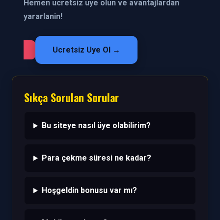
Hemen ucretsiz uye olun ve avantajlardan
yararlanin!
Ucretsiz Uye Ol →
Sıkça Sorulan Sorular
Bu siteye nasıl üye olabilirim?
Para çekme süresi ne kadar?
Hoşgeldin bonusu var mı?