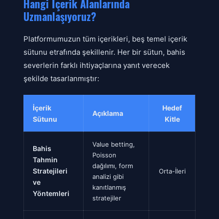
Hangi İçerik Alanlarında
Uzmanlaşıyoruz?
Platformumuzun tüm içerikleri, beş temel içerik
sütunu etrafında şekillenir. Her bir sütun, bahis
severlerin farklı ihtiyaçlarına yanıt verecek
şekilde tasarlanmıştır:
İçerik
Hedef
Açıklama
Sütunu
Kitle
Value betting,
Bahis
Poisson
Tahmin
dağılımı, form
Stratejileri
Orta-İleri
analizi gibi
ve
kanıtlanmış
Yöntemleri
stratejiler