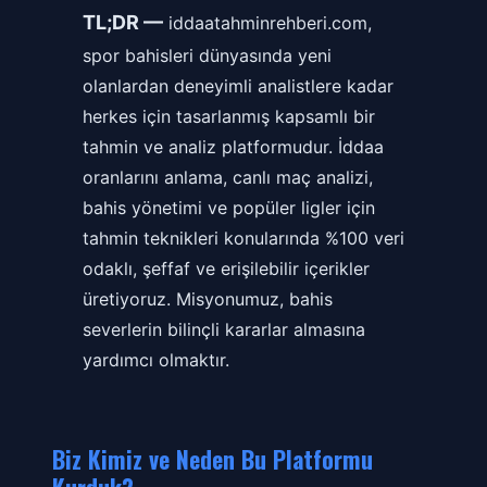
TL;DR —
iddaatahminrehberi.com,
spor bahisleri dünyasında yeni
olanlardan deneyimli analistlere kadar
herkes için tasarlanmış kapsamlı bir
tahmin ve analiz platformudur. İddaa
oranlarını anlama, canlı maç analizi,
bahis yönetimi ve popüler ligler için
tahmin teknikleri konularında %100 veri
odaklı, şeffaf ve erişilebilir içerikler
üretiyoruz. Misyonumuz, bahis
severlerin bilinçli kararlar almasına
yardımcı olmaktır.
Biz Kimiz ve Neden Bu Platformu
Kurduk?