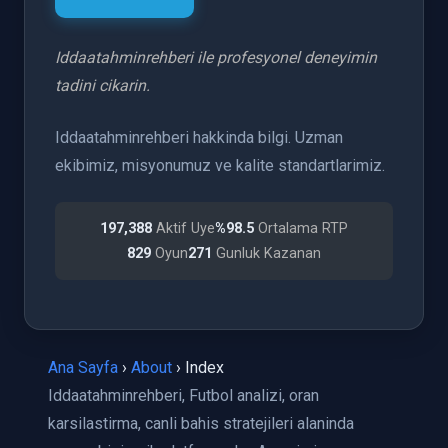
Iddaatahminrehberi ile profesyonel deneyimin
tadini cikarin.
Iddaatahminrehberi hakkinda bilgi. Uzman
ekibimiz, misyonumuz ve kalite standartlarimiz.
197,388
Aktif Uye
%98.5
Ortalama RTP
829
Oyun
271
Gunluk Kazanan
Ana Sayfa
›
About
›
Index
Iddaatahminrehberi, Futbol analizi, oran
karsilastirma, canli bahis stratejileri alaninda