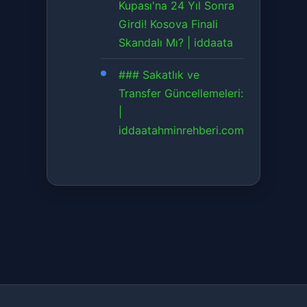
Kupası'na 24 Yıl Sonra
Girdi! Kosova Finali
Skandalı Mı? | iddaata
### Sakatlık ve
Transfer Güncellemeleri:
|
iddaatahminrehberi.com