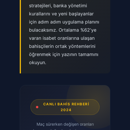
stratejileri, banka yönetimi
kurallarını ve yeni başlayanlar
için adım adım uygulama planını
bulacaksınız. Ortalama %62'ye
varan isabet oranlarına ulaşan
bahisçilerin ortak yöntemlerini
öğrenmek için yazının tamamını
okuyun.
CANLI BAHIS REHBERI
2024
Maç sürerken değişen oranları