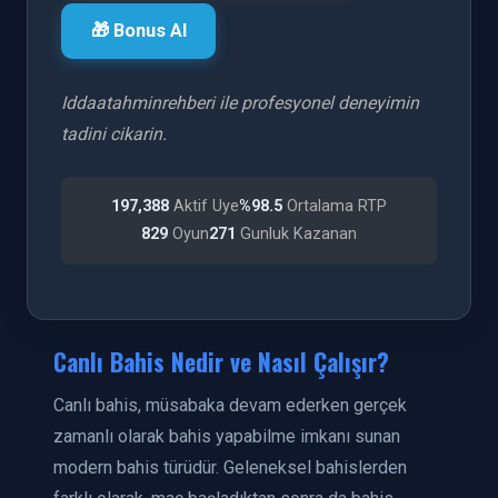
🎁 Bonus Al
Iddaatahminrehberi ile profesyonel deneyimin
tadini cikarin.
197,388
Aktif Uye
%98.5
Ortalama RTP
829
Oyun
271
Gunluk Kazanan
Canlı Bahis Nedir ve Nasıl Çalışır?
Canlı bahis, müsabaka devam ederken gerçek
zamanlı olarak bahis yapabilme imkanı sunan
modern bahis türüdür. Geleneksel bahislerden