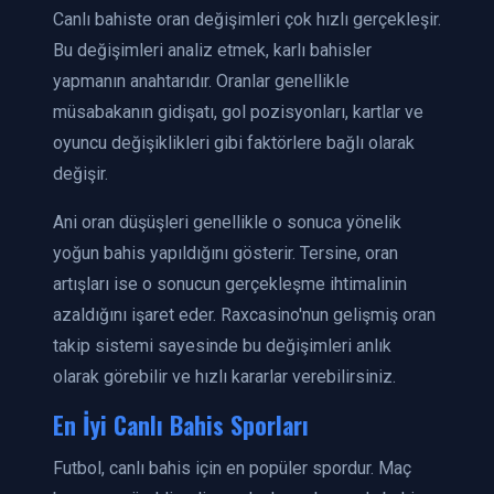
Canlı bahiste oran değişimleri çok hızlı gerçekleşir.
Bu değişimleri analiz etmek, karlı bahisler
yapmanın anahtarıdır. Oranlar genellikle
müsabakanın gidişatı, gol pozisyonları, kartlar ve
oyuncu değişiklikleri gibi faktörlere bağlı olarak
değişir.
Ani oran düşüşleri genellikle o sonuca yönelik
yoğun bahis yapıldığını gösterir. Tersine, oran
artışları ise o sonucun gerçekleşme ihtimalinin
azaldığını işaret eder. Raxcasino'nun gelişmiş oran
takip sistemi sayesinde bu değişimleri anlık
olarak görebilir ve hızlı kararlar verebilirsiniz.
En İyi Canlı Bahis Sporları
Futbol, canlı bahis için en popüler spordur. Maç