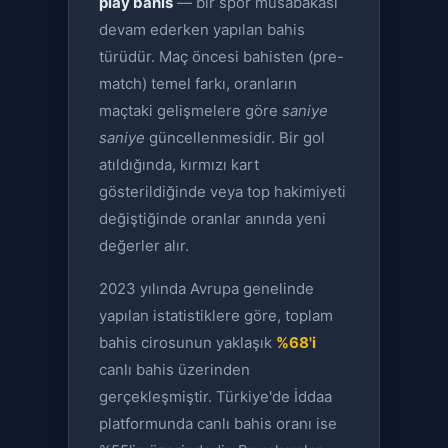
play bahis
— bir spor müsabakası
devam ederken yapılan bahis
türüdür. Maç öncesi bahisten (pre-
match) temel farkı, oranların
maçtaki gelişmelere göre
saniye
saniye
güncellenmesidir. Bir gol
atıldığında, kırmızı kart
gösterildiğinde veya top hakimiyeti
değiştiğinde oranlar anında yeni
değerler alır.
2023 yılında Avrupa genelinde
yapılan istatistiklere göre, toplam
bahis cirosunun yaklaşık
%68'i
canlı bahis üzerinden
gerçekleşmiştir. Türkiye'de İddaa
platformunda canlı bahis oranı ise