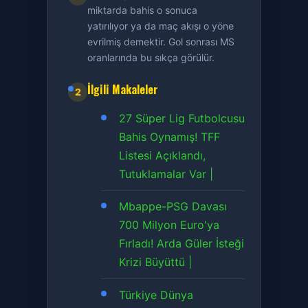
miktarda bahis o sonuca
yatırılıyor ya da maç akışı o yöne
evrilmiş demektir. Gol sonrası MS
oranlarında bu sıkça görülür.
İlgili Makaleler
2
27 Süper Lig Futbolcusu
Bahis Oynamış! TFF
Listesi Açıklandı,
Tutuklamalar Var |
Mbappe-PSG Davası
700 Milyon Euro'ya
Fırladı! Arda Güler İsteği
Krizi Büyüttü |
Türkiye Dünya