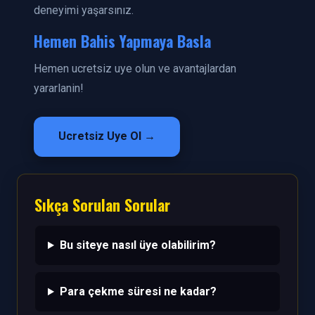
deneyimi yaşarsınız.
Hemen Bahis Yapmaya Basla
Hemen ucretsiz uye olun ve avantajlardan
yararlanin!
Ucretsiz Uye Ol →
Sıkça Sorulan Sorular
Bu siteye nasıl üye olabilirim?
Para çekme süresi ne kadar?