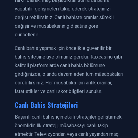
farklı olarak, maç başladıktan sonra da bahis
yapabilir, gelişmeleri takip ederek stratejinizi
değiştirebilirsiniz. Canlı bahiste oranlar sürekli
değişir ve müsabakanın gidişatına göre
güncellenir.
Canlı bahis yapmak için öncelikle güvenilir bir
bahis sitesine üye olmanız gerekir. Raxcasino gibi
kaliteli platformlarda canlı bahis bölümüne
girdiğinizde, o anda devam eden tüm müsabakaları
görebilirsiniz. Her müsabaka için anlık oranlar,
istatistikler ve canlı skor bilgileri sunulur.
Canlı Bahis Stratejileri
Başarılı canlı bahis için etkili stratejiler geliştirmek
önemlidir. İlk strateji, müsabakayı canlı takip
etmektir. Televizyondan veya canlı yayından maçı