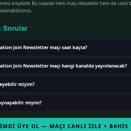
yınına erişebilir. Bu sayede hem maçı izleyebilir hem de canlı 
lanabilirsiniz.
 Sorular
ation Join Newsletter maçı saat kaçta?
ation Join Newsletter maçı hangi kanalda yayınlanacak?
leyebilir miyim?
oynayabilir miyim?
IMDI ÜYE OL — MAÇI CANLI İZLE + BAHIS