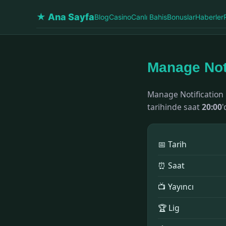
★ Ana Sayfa
Blog
Casino
Canlı Bahis
Bonuslar
Haberler
Manage Noti
Manage Notification 
tarihinde saat
20:00
'
📅 Tarih
⏰ Saat
📺 Yayıncı
🏆 Lig