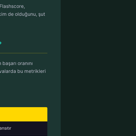
Flashscore,
kim de olduğunu, şut
?
n başarı oranını
valarda bu metrikleri
nsıtır