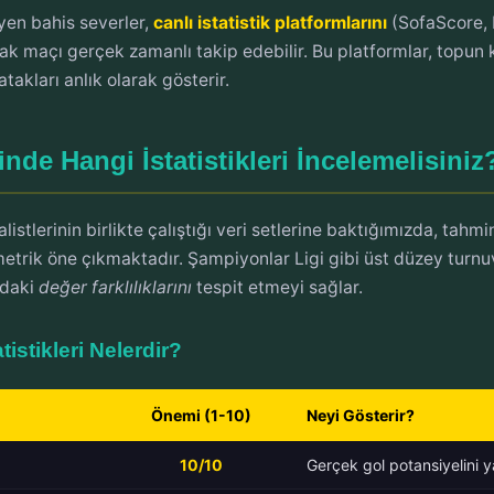
yen bahis severler,
canlı istatistik platformlarını
(SofaScore, 
k maçı gerçek zamanlı takip edebilir. Bu platformlar, topun 
 atakları anlık olarak gösterir.
de Hangi İstatistikleri İncelemelisiniz
istlerinin birlikte çalıştığı veri setlerine baktığımızda, tahmi
 metrik öne çıkmaktadır. Şampiyonlar Ligi gibi üst düzey turnu
rdaki
değer farklılıklarını
tespit etmeyi sağlar.
tistikleri Nelerdir?
Önemi (1-10)
Neyi Gösterir?
10/10
Gerçek gol potansiyelini ya