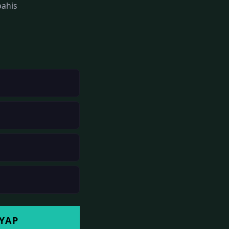
bahis
 YAP