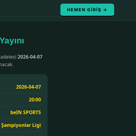
HEMEN GIRIŞ →
Yayını
cadelesi
2026-04-07
nacak.
2026-04-07
20:00
beIN SPORTS
Şampiyonlar Ligi