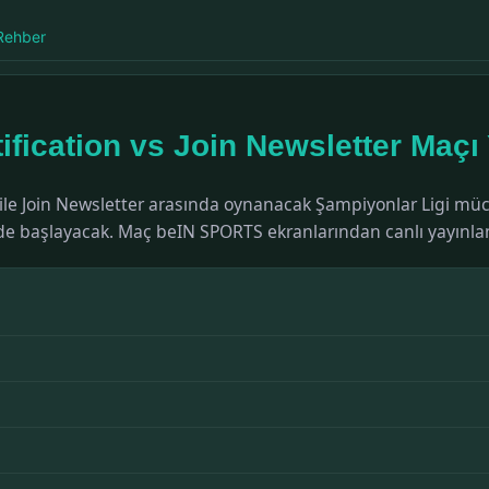
Rehber
fication vs Join Newsletter Maçı 
ile Join Newsletter arasında oynanacak Şampiyonlar Ligi mü
de başlayacak. Maç beIN SPORTS ekranlarından canlı yayınla