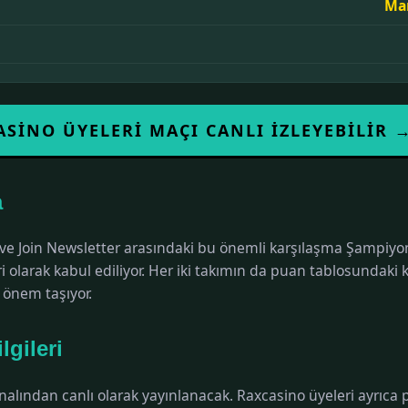
Man
ASINO ÜYELERI MAÇI CANLI İZLEYEBILIR 
a
ve Join Newsletter arasındaki bu önemli karşılaşma Şampiyo
ri olarak kabul ediliyor. Her iki takımın da puan tablosundak
önem taşıyor.
lgileri
lından canlı olarak yayınlanacak. Raxcasino üyeleri ayrıca 