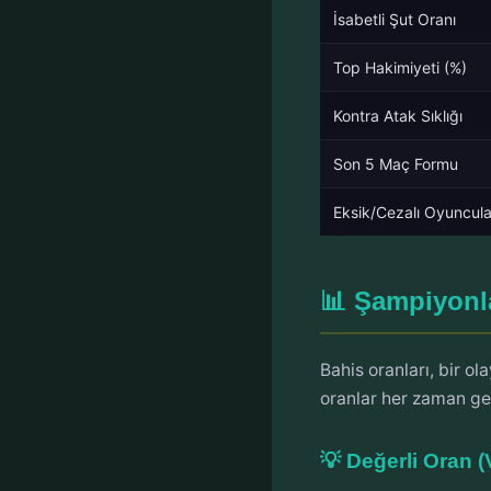
İsabetli Şut Oranı
Top Hakimiyeti (%)
Kontra Atak Sıklığı
Son 5 Maç Formu
Eksik/Cezalı Oyuncula
📊 Şampiyonla
Bahis oranları, bir o
oranlar her zaman ge
💡 Değerli Oran (