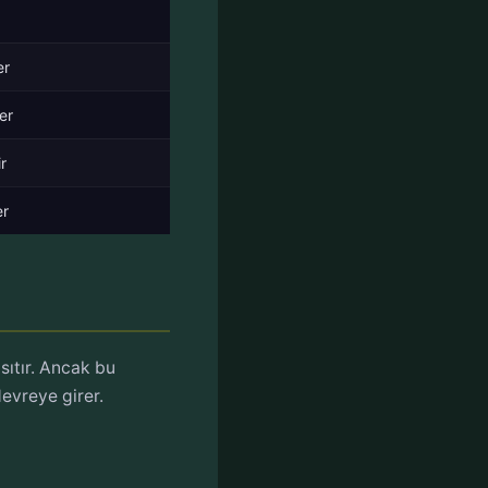
er
er
r
er
sıtır. Ancak bu
evreye girer.