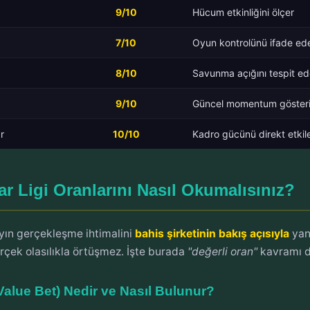
9/10
Hücum etkinliğini ölçer
7/10
Oyun kontrolünü ifade ed
8/10
Savunma açığını tespit ed
9/10
Güncel momentum gösteri
r
10/10
Kadro gücünü direkt etkil
r Ligi Oranlarını Nasıl Okumalısınız?
layın gerçekleşme ihtimalini
bahis şirketinin bakış açısıyla
yan
rçek olasılıkla örtüşmez. İşte burada
"değerli oran"
kavramı d
Value Bet) Nedir ve Nasıl Bulunur?