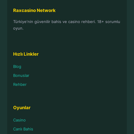
Raxcasino Network
Türkiye'nin güvenilir bahis ve casino rehberi. 18+ sorumlu
oyun.
Hızlı Linkler
Blog
Bonuslar
Rehber
Oyunlar
Casino
Canlı Bahis