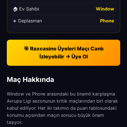
🏠 Ev Sahibi
Window
✈️ Deplasman
Phone
🎯 Raxcasino Üyeleri Maçı Canlı
İzleyebilir → Üye Ol
Maç Hakkında
Window ve Phone arasındaki bu önemli karşılaşma
Avrupa Ligi sezonunun kritik maçlarından biri olarak
kabul ediliyor. Her iki takımın da puan tablosundaki
konumu açısından maçın sonucu büyük önem
taşıyor.