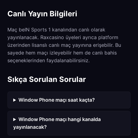
Canlı Yayın Bilgileri
Maç beIN Sports 1 kanalından canlı olarak
yayınlanacak. Raxcasino üyeleri ayrıca platform
üzerinden lisanslı canlı maç yayınına erişebilir. Bu
sayede hem maçı izleyebilir hem de canlı bahis
seçeneklerinden faydalanabilirsiniz.
Sıkça Sorulan Sorular
Window Phone maçı saat kaçta?
Window Phone maçı hangi kanalda
yayınlanacak?