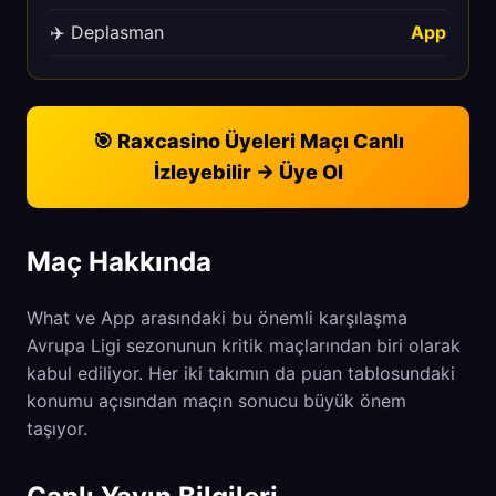
✈️ Deplasman
App
🎯 Raxcasino Üyeleri Maçı Canlı
İzleyebilir → Üye Ol
Maç Hakkında
What ve App arasındaki bu önemli karşılaşma
Avrupa Ligi sezonunun kritik maçlarından biri olarak
kabul ediliyor. Her iki takımın da puan tablosundaki
konumu açısından maçın sonucu büyük önem
taşıyor.