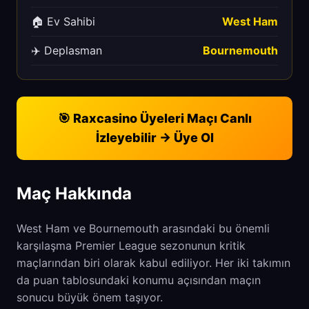
🏠 Ev Sahibi
West Ham
✈️ Deplasman
Bournemouth
🎯 Raxcasino Üyeleri Maçı Canlı
İzleyebilir → Üye Ol
Maç Hakkında
West Ham ve Bournemouth arasındaki bu önemli
karşılaşma Premier League sezonunun kritik
maçlarından biri olarak kabul ediliyor. Her iki takımın
da puan tablosundaki konumu açısından maçın
sonucu büyük önem taşıyor.