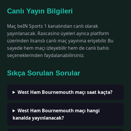
Canlı Yayın Bilgileri
Maç beIN Sports 1 kanalından canlı olarak
yayınlanacak. Raxcasino üyeleri ayrıca platform
üzerinden lisanslı canlı maç yayınına erişebilir. Bu
sayede hem maçı izleyebilir hem de canlı bahis
seçeneklerinden faydalanabilirsiniz.
Sıkça Sorulan Sorular
West Ham Bournemouth maçı saat kaçta?
West Ham Bournemouth maçı hangi
kanalda yayınlanacak?