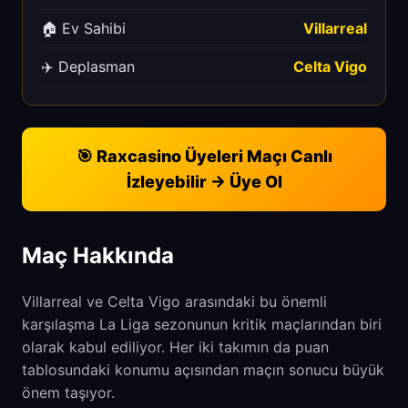
🏠 Ev Sahibi
Villarreal
✈️ Deplasman
Celta Vigo
🎯 Raxcasino Üyeleri Maçı Canlı
İzleyebilir → Üye Ol
Maç Hakkında
Villarreal ve Celta Vigo arasındaki bu önemli
karşılaşma La Liga sezonunun kritik maçlarından biri
olarak kabul ediliyor. Her iki takımın da puan
tablosundaki konumu açısından maçın sonucu büyük
önem taşıyor.