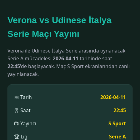
Verona vs Udinese İtalya
Serie Maçı Yayını
Verona ile Udinese İtalya Serie arasında oynanacak
Serie A mücadelesi
2026-04-11
tarihinde saat
22:45
'de başlayacak. Maç S Sport ekranlarından canlı
yayınlanacak.
📅 Tarih
2026-04-11
⏰ Saat
22:45
📺 Yayıncı
S Sport
🏆 Lig
Serie A