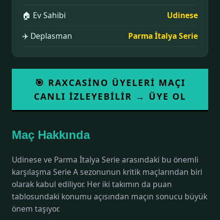
🏠 Ev Sahibi
Udinese
✈️ Deplasman
Parma İtalya Serie
🎯 RAXCASINO ÜYELERI MAÇI
CANLI İZLEYEBILIR → ÜYE OL
Maç Hakkında
Udinese ve Parma İtalya Serie arasındaki bu önemli
karşılaşma Serie A sezonunun kritik maçlarından biri
olarak kabul ediliyor. Her iki takımın da puan
tablosundaki konumu açısından maçın sonucu büyük
önem taşıyor.