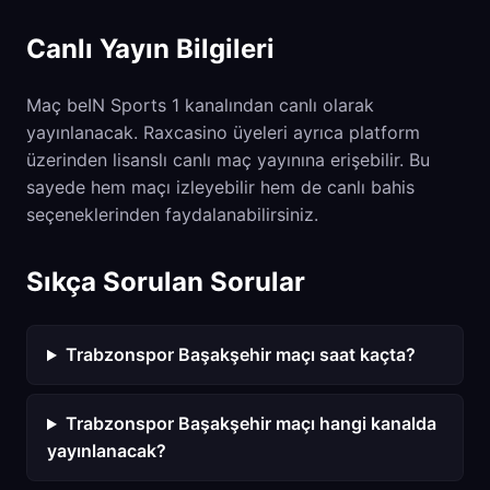
Canlı Yayın Bilgileri
Maç beIN Sports 1 kanalından canlı olarak
yayınlanacak. Raxcasino üyeleri ayrıca platform
üzerinden lisanslı canlı maç yayınına erişebilir. Bu
sayede hem maçı izleyebilir hem de canlı bahis
seçeneklerinden faydalanabilirsiniz.
Sıkça Sorulan Sorular
Trabzonspor Başakşehir maçı saat kaçta?
Trabzonspor Başakşehir maçı hangi kanalda
yayınlanacak?