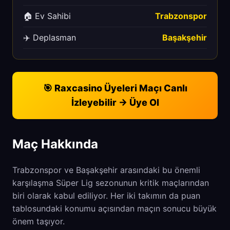
🏠 Ev Sahibi
Trabzonspor
✈️ Deplasman
Başakşehir
🎯 Raxcasino Üyeleri Maçı Canlı
İzleyebilir → Üye Ol
Maç Hakkında
Trabzonspor ve Başakşehir arasındaki bu önemli
karşılaşma Süper Lig sezonunun kritik maçlarından
biri olarak kabul ediliyor. Her iki takımın da puan
tablosundaki konumu açısından maçın sonucu büyük
önem taşıyor.