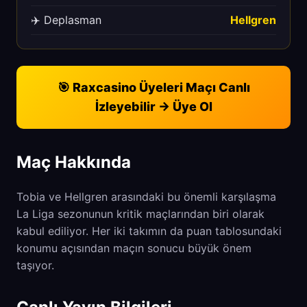
✈️ Deplasman
Hellgren
🎯 Raxcasino Üyeleri Maçı Canlı
İzleyebilir → Üye Ol
Maç Hakkında
Tobia ve Hellgren arasındaki bu önemli karşılaşma
La Liga sezonunun kritik maçlarından biri olarak
kabul ediliyor. Her iki takımın da puan tablosundaki
konumu açısından maçın sonucu büyük önem
taşıyor.