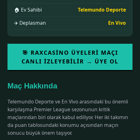
🏠 Ev Sahibi
Telemundo Deporte
✈️ Deplasman
En Vivo
🎯 RAXCASINO ÜYELERI MAÇI
CANLI İZLEYEBILIR → ÜYE OL
Maç Hakkında
Telemundo Deporte ve En Vivo arasındaki bu önemli
karşılaşma Premier League sezonunun kritik
maçlarından biri olarak kabul ediliyor. Her iki takımın
da puan tablosundaki konumu açısından maçın
sonucu büyük önem taşıyor.