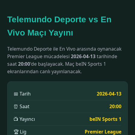
Telemundo Deporte vs En
Vivo Maçı Yayını
Telemundo Deporte ile En Vivo arasında oynanacak
Premier League mücadelesi
2026-04-13
tarihinde
saat
20:00
'de başlayacak. Maç beIN Sports 1
ekranlarından canlı yayınlanacak.
📅 Tarih
2026-04-13
⏰ Saat
20:00
📺 Yayıncı
beIN Sports 1
🏆 Lig
Premier League