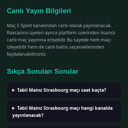
Canlı Yayın Bilgileri
Maç S Sport kanalından canlı olarak yayınlanacak.
Raxcasino üyeleri ayrıca platform üzerinden lisanslı
canlı maç yayınına erişebilir. Bu sayede hem maçı
izleyebilir hem de canlı bahis seçeneklerinden
faydalanabilirsiniz.
Sıkça Sorulan Sorular
Tabii Mainz Strasbourg maçı saat kaçta?
Tabii Mainz Strasbourg maçı hangi kanalda
yayınlanacak?