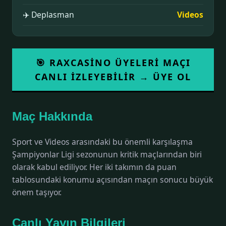
✈️ Deplasman
Videos
🎯 RAXCASINO ÜYELERI MAÇI
CANLI İZLEYEBILIR → ÜYE OL
Maç Hakkında
Sport ve Videos arasındaki bu önemli karşılaşma
Şampiyonlar Ligi sezonunun kritik maçlarından biri
olarak kabul ediliyor. Her iki takımın da puan
tablosundaki konumu açısından maçın sonucu büyük
önem taşıyor.
Canlı Yayın Bilgileri