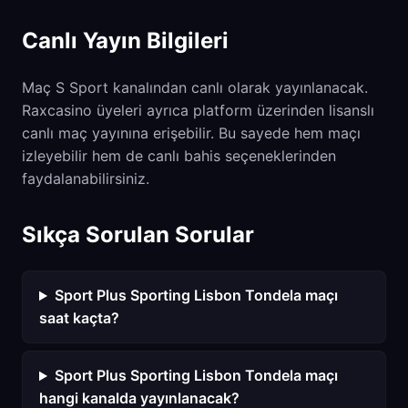
Canlı Yayın Bilgileri
Maç S Sport kanalından canlı olarak yayınlanacak.
Raxcasino üyeleri ayrıca platform üzerinden lisanslı
canlı maç yayınına erişebilir. Bu sayede hem maçı
izleyebilir hem de canlı bahis seçeneklerinden
faydalanabilirsiniz.
Sıkça Sorulan Sorular
Sport Plus Sporting Lisbon Tondela maçı
saat kaçta?
Sport Plus Sporting Lisbon Tondela maçı
hangi kanalda yayınlanacak?