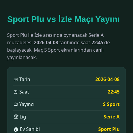
Sport Plu vs İzle Maçı Yayını
Sport Plu ile İzle arasında oynanacak Serie A
mücadelesi
2026-04-08
tarihinde saat
22:45
'de
başlayacak. Maç S Sport ekranlarından canlı
yayınlanacak.
📅 Tarih
2026-04-08
⏰ Saat
22:45
📺 Yayıncı
S Sport
🏆 Lig
Serie A
🏠 Ev Sahibi
Sport Plu