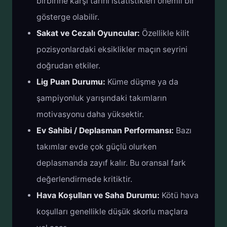
birbirine karşı tarihi istatistikleri önemli bir
gösterge olabilir.
Sakat ve Cezalı Oyuncular:
Özellikle kilit
pozisyonlardaki eksiklikler maçın seyrini
doğrudan etkiler.
Lig Puan Durumu:
Küme düşme ya da
şampiyonluk yarışındaki takımların
motivasyonu daha yüksektir.
Ev Sahibi / Deplasman Performansı:
Bazı
takımlar evde çok güçlü olurken
deplasmanda zayıf kalır. Bu oransal fark
değerlendirmede kritiktir.
Hava Koşulları ve Saha Durumu:
Kötü hava
koşulları genellikle düşük skorlu maçlara