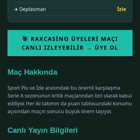
✈️ Deplasman
İzle
🎯 RAXCASINO ÜYELERI MAÇI
CANLI İZLEYEBILIR → ÜYE OL
Maç Hakkında
Sport Plu ve İzle arasındaki bu önemli karşılaşma
Serie A sezonunun kritik maçlarından biri olarak kabul
ediliyor. Her iki takımın da puan tablosundaki konumu
açısından maçın sonucu büyük önem taşıyor.
Canlı Yayın Bilgileri