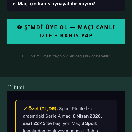
Maç için bahis oynayabilir miyim?
⚽ ŞIMDI ÜYE OL — MAÇI CANLI
İZLE + BAHIS YAP
18+ Sorumlu oyun. Yayın bilgileri değişiklik gösterebilir.
```html
📌 Özet (TL;DR):
Sport Plu ile İzle
arasındaki Serie A maçı
8 Nisan 2026,
saat 22:45
'de başlıyor. Maç
S Sport
kanalından canlı yayınlanacak. Bahis