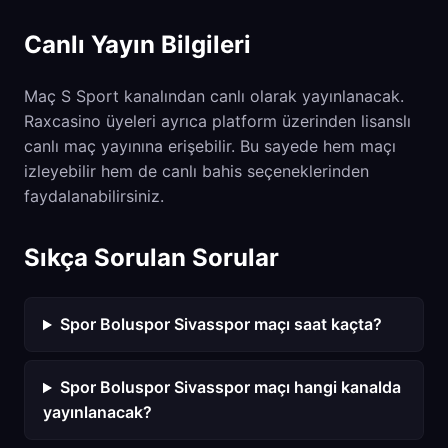
Canlı Yayın Bilgileri
Maç S Sport kanalından canlı olarak yayınlanacak.
Raxcasino üyeleri ayrıca platform üzerinden lisanslı
canlı maç yayınına erişebilir. Bu sayede hem maçı
izleyebilir hem de canlı bahis seçeneklerinden
faydalanabilirsiniz.
Sıkça Sorulan Sorular
Spor Boluspor Sivasspor maçı saat kaçta?
Spor Boluspor Sivasspor maçı hangi kanalda
yayınlanacak?