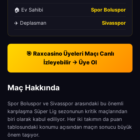
🏠 Ev Sahibi
Spor Boluspor
✈️ Deplasman
Sivasspor
🎯 Raxcasino Üyeleri Maçı Canlı
İzleyebilir → Üye Ol
Maç Hakkında
Spor Boluspor ve Sivasspor arasındaki bu önemli
karşılaşma Süper Lig sezonunun kritik maçlarından
biri olarak kabul ediliyor. Her iki takımın da puan
tablosundaki konumu açısından maçın sonucu büyük
önem taşıyor.