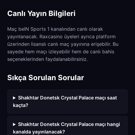
Canlı Yayın Bilgileri
Maç beIN Sports 1 kanalından canlı olarak
yayınlanacak. Raxcasino üyeleri ayrıca platform
üzerinden lisanslı canlı maç yayınına erişebilir. Bu
sayede hem maçı izleyebilir hem de canlı bahis
seçeneklerinden faydalanabilirsiniz.
Sıkça Sorulan Sorular
Shakhtar Donetsk Crystal Palace maçı saat
kaçta?
Shakhtar Donetsk Crystal Palace maçı hangi
kanalda yayınlanacak?