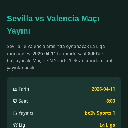
Sevilla vs Valencia Maçı
Yayını
Sevilla ile Valencia arasında oynanacak La Liga
mücadelesi
2026-04-11
tarihinde saat
8:00
'de
başlayacak. Maç beIN Sports 1 ekranlarından canlı
yayınlanacak.
📅 Tarih
2026-04-11
⏰ Saat
8:00
📺 Yayıncı
beIN Sports 1
🏆 Lig
La Liga