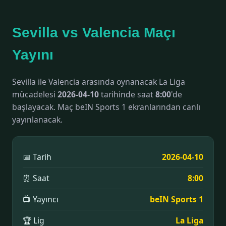
Sevilla vs Valencia Maçı
Yayını
Sevilla ile Valencia arasında oynanacak La Liga
mücadelesi
2026-04-10
tarihinde saat
8:00
'de
başlayacak. Maç beIN Sports 1 ekranlarından canlı
yayınlanacak.
📅 Tarih
2026-04-10
⏰ Saat
8:00
📺 Yayıncı
beIN Sports 1
🏆 Lig
La Liga