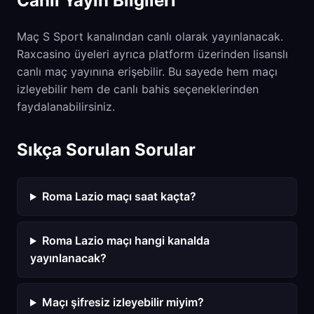
Canlı Yayın Bilgileri
Maç S Sport kanalından canlı olarak yayınlanacak.
Raxcasino üyeleri ayrıca platform üzerinden lisanslı
canlı maç yayınına erişebilir. Bu sayede hem maçı
izleyebilir hem de canlı bahis seçeneklerinden
faydalanabilirsiniz.
Sıkça Sorulan Sorular
Roma Lazio maçı saat kaçta?
Roma Lazio maçı hangi kanalda
yayınlanacak?
Maçı şifresiz izleyebilir miyim?