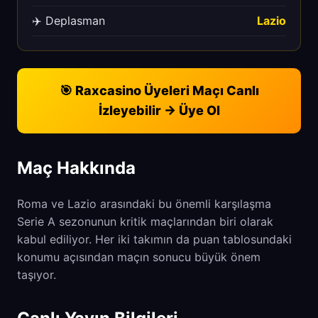
✈️ Deplasman
Lazio
🎯 Raxcasino Üyeleri Maçı Canlı
İzleyebilir → Üye Ol
Maç Hakkında
Roma ve Lazio arasındaki bu önemli karşılaşma
Serie A sezonunun kritik maçlarından biri olarak
kabul ediliyor. Her iki takımın da puan tablosundaki
konumu açısından maçın sonucu büyük önem
taşıyor.