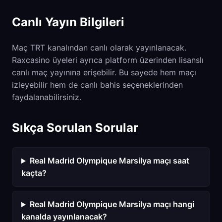
Canlı Yayın Bilgileri
Maç TRT kanalından canlı olarak yayınlanacak.
Raxcasino üyeleri ayrıca platform üzerinden lisanslı
canlı maç yayınına erişebilir. Bu sayede hem maçı
izleyebilir hem de canlı bahis seçeneklerinden
faydalanabilirsiniz.
Sıkça Sorulan Sorular
Real Madrid Olympique Marsilya maçı saat
kaçta?
Real Madrid Olympique Marsilya maçı hangi
kanalda yayınlanacak?