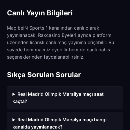
Canlı Yayın Bilgileri
Maç beIN Sports 1 kanalından canlı olarak
yayınlanacak. Raxcasino üyeleri ayrıca platform
üzerinden lisanslı canlı maç yayınına erişebilir. Bu
sayede hem maçı izleyebilir hem de canlı bahis
seçeneklerinden faydalanabilirsiniz.
Sıkça Sorulan Sorular
Real Madrid Olimpik Marsilya maçı saat
kaçta?
Real Madrid Olimpik Marsilya maçı hangi
kanalda yayınlanacak?