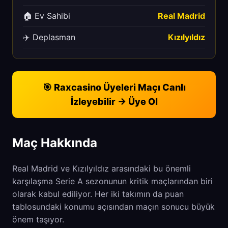
🏠 Ev Sahibi
Real Madrid
✈️ Deplasman
Kızılyıldız
🎯 Raxcasino Üyeleri Maçı Canlı
İzleyebilir → Üye Ol
Maç Hakkında
Real Madrid ve Kızılyıldız arasındaki bu önemli
karşılaşma Serie A sezonunun kritik maçlarından biri
olarak kabul ediliyor. Her iki takımın da puan
tablosundaki konumu açısından maçın sonucu büyük
önem taşıyor.