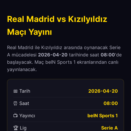
Real Madrid vs Kızılyıldız
Maçı Yayını
Real Madrid ile Kızılyıldız arasında oynanacak Serie
A mücadelesi
2026-04-20
tarihinde saat
08:00
'de
başlayacak. Maç beIN Sports 1 ekranlarından canlı
yayınlanacak.
📅 Tarih
2026-04-20
⏰ Saat
08:00
📺 Yayıncı
beIN Sports 1
🏆 Lig
Serie A