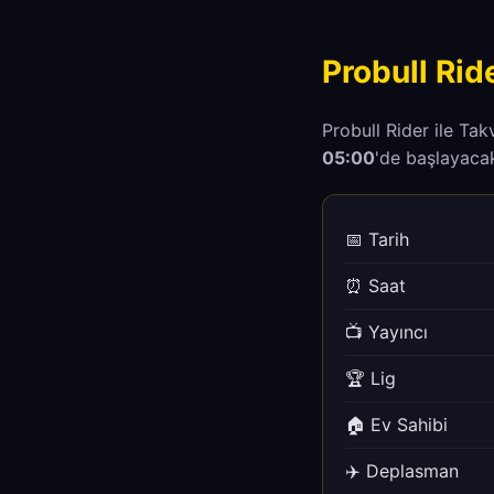
Probull Rid
Probull Rider ile T
05:00
'de başlayacak
📅 Tarih
⏰ Saat
📺 Yayıncı
🏆 Lig
🏠 Ev Sahibi
✈️ Deplasman