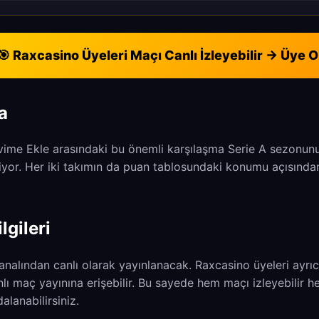
🎯 Raxcasino Üyeleri Maçı Canlı İzleyebilir → Üye O
a
vime Ekle arasındaki bu önemli karşılaşma Serie A sezonunu
iliyor. Her iki takımın da puan tablosundaki konumu açısınd
lgileri
nalından canlı olarak yayınlanacak. Raxcasino üyeleri ayrı
nlı maç yayınına erişebilir. Bu sayede hem maçı izleyebilir h
lanabilirsiniz.