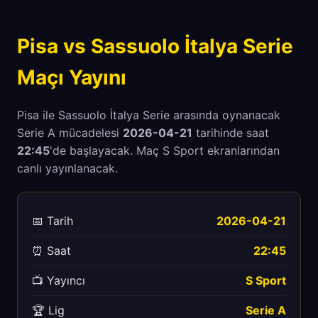
Pisa vs Sassuolo İtalya Serie
Maçı Yayını
Pisa ile Sassuolo İtalya Serie arasında oynanacak
Serie A mücadelesi
2026-04-21
tarihinde saat
22:45
'de başlayacak. Maç S Sport ekranlarından
canlı yayınlanacak.
📅 Tarih
2026-04-21
⏰ Saat
22:45
📺 Yayıncı
S Sport
🏆 Lig
Serie A