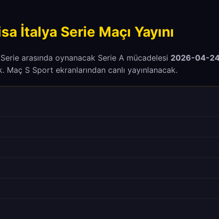
sa İtalya Serie Maçı Yayını
a Serie arasında oynanacak Serie A mücadelesi
2026-04-2
k. Maç S Sport ekranlarından canlı yayınlanacak.