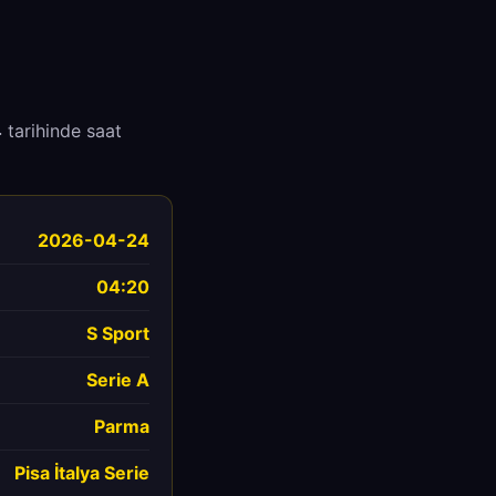
4
tarihinde saat
2026-04-24
04:20
S Sport
Serie A
Parma
Pisa İtalya Serie