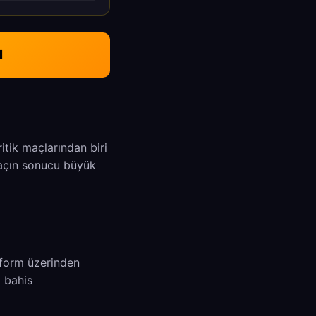
l
itik maçlarından biri
maçın sonucu büyük
tform üzerinden
ı bahis