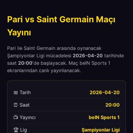
Pari vs Saint Germain Maçı
Yayını
Pari ile Saint Germain arasında oynanacak
Şampiyonlar Ligi mücadelesi
2026-04-20
tarihinde
saat
20:00
'de başlayacak. Maç beIN Sports 1
ekranlarından canlı yayınlanacak.
📅 Tarih
2026-04-20
⏰ Saat
20:00
📺 Yayıncı
beIN Sports 1
🏆 Lig
Şampiyonlar Ligi