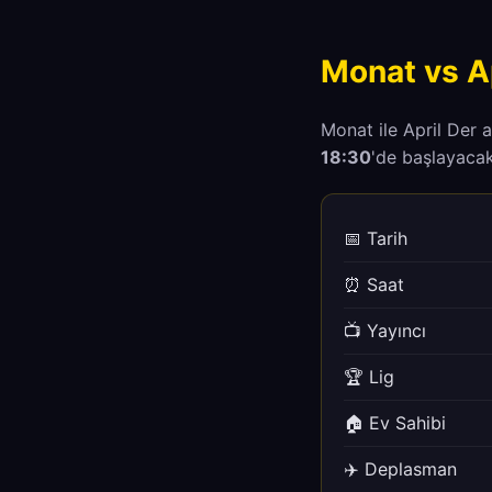
Monat vs Ap
Monat ile April Der
18:30
'de başlayacak
📅 Tarih
⏰ Saat
📺 Yayıncı
🏆 Lig
🏠 Ev Sahibi
✈️ Deplasman