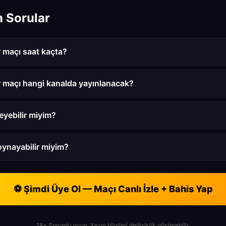
n Sorular
 maçı saat kaçta?
r maçı hangi kanalda yayınlanacak?
leyebilir miyim?
oynayabilir miyim?
⚽ Şimdi Üye Ol — Maçı Canlı İzle + Bahis Yap
18+ Sorumlu oyun. Yayın bilgileri değişiklik gösterebilir.