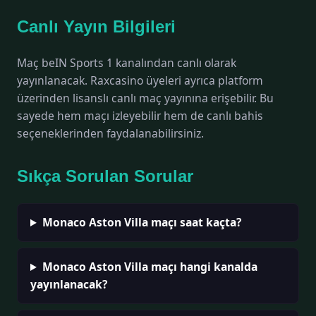
Canlı Yayın Bilgileri
Maç beIN Sports 1 kanalından canlı olarak
yayınlanacak. Raxcasino üyeleri ayrıca platform
üzerinden lisanslı canlı maç yayınına erişebilir. Bu
sayede hem maçı izleyebilir hem de canlı bahis
seçeneklerinden faydalanabilirsiniz.
Sıkça Sorulan Sorular
Monaco Aston Villa maçı saat kaçta?
Monaco Aston Villa maçı hangi kanalda
yayınlanacak?