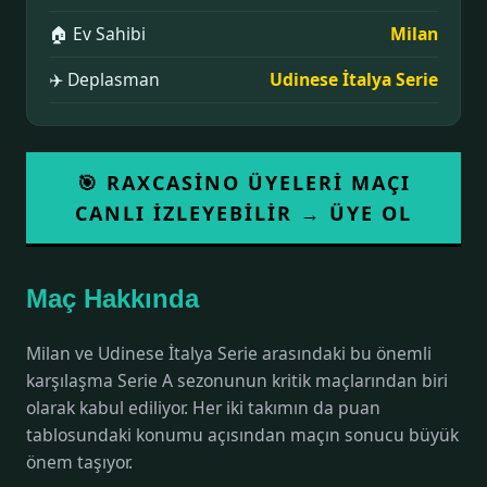
🏠 Ev Sahibi
Milan
✈️ Deplasman
Udinese İtalya Serie
🎯 RAXCASINO ÜYELERI MAÇI
CANLI İZLEYEBILIR → ÜYE OL
Maç Hakkında
Milan ve Udinese İtalya Serie arasındaki bu önemli
karşılaşma Serie A sezonunun kritik maçlarından biri
olarak kabul ediliyor. Her iki takımın da puan
tablosundaki konumu açısından maçın sonucu büyük
önem taşıyor.