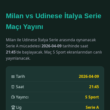
Milan vs Udinese İtalya Serie
Maçı Yayını
Milan ile Udinese İtalya Serie arasında oynanacak
Serie A mücadelesi
2026-04-09
tarihinde saat
21:45
'de başlayacak. Maç S Sport ekranlarından canlı
yayınlanacak.
📅 Tarih
2026-04-09
⏰ Saat
21:45
📺 Yayıncı
S Sport
🏆 Lig
Serie A