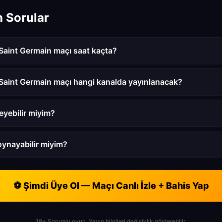
n Sorular
 Saint Germain maçı saat kaçta?
 Saint Germain maçı hangi kanalda yayınlanacak?
leyebilir miyim?
oynayabilir miyim?
⚽ Şimdi Üye Ol — Maçı Canlı İzle + Bahis Yap
18+ Sorumlu oyun. Yayın bilgileri değişiklik gösterebilir.