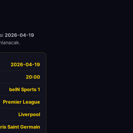
esi
2026-04-19
nlanacak.
2026-04-19
20:00
beIN Sports 1
Premier League
Liverpool
ris Saint Germain