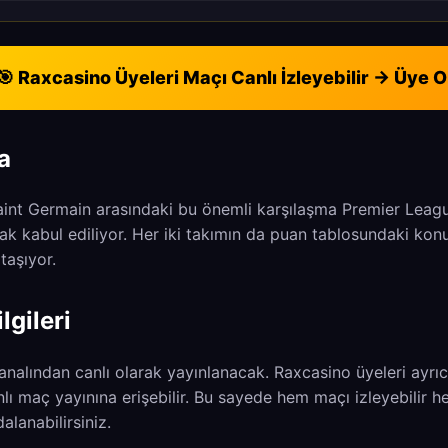
🎯 Raxcasino Üyeleri Maçı Canlı İzleyebilir → Üye O
a
aint Germain arasındaki bu önemli karşılaşma Premier Leag
rak kabul ediliyor. Her iki takımın da puan tablosundaki ko
aşıyor.
lgileri
nalından canlı olarak yayınlanacak. Raxcasino üyeleri ayrı
nlı maç yayınına erişebilir. Bu sayede hem maçı izleyebilir h
lanabilirsiniz.