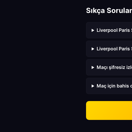
Sıkça Sorula
Liverpool Paris
Liverpool Paris
Maçı şifresiz iz
Maç için bahis 