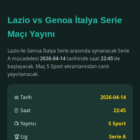
Lazio vs Genoa İtalya Serie
Maçı Yayını
Lazio ile Genoa İtalya Serie arasında oynanacak Serie
A mücadelesi
2026-04-14
tarihinde saat
22:45
'de
başlayacak. Maç S Sport ekranlarından canlı
yayınlanacak.
📅 Tarih
2026-04-14
⏰ Saat
22:45
📺 Yayıncı
S Sport
🏆 Lig
Serie A