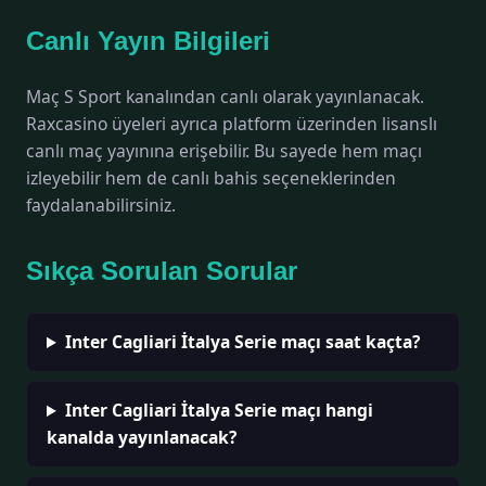
Canlı Yayın Bilgileri
Maç S Sport kanalından canlı olarak yayınlanacak.
Raxcasino üyeleri ayrıca platform üzerinden lisanslı
canlı maç yayınına erişebilir. Bu sayede hem maçı
izleyebilir hem de canlı bahis seçeneklerinden
faydalanabilirsiniz.
Sıkça Sorulan Sorular
Inter Cagliari İtalya Serie maçı saat kaçta?
Inter Cagliari İtalya Serie maçı hangi
kanalda yayınlanacak?