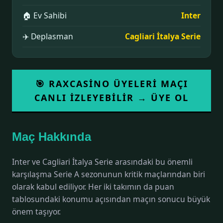
🏠 Ev Sahibi
Inter
✈️ Deplasman
Cagliari İtalya Serie
🎯 RAXCASINO ÜYELERI MAÇI
CANLI İZLEYEBILIR → ÜYE OL
Maç Hakkında
Inter ve Cagliari İtalya Serie arasındaki bu önemli
karşılaşma Serie A sezonunun kritik maçlarından biri
olarak kabul ediliyor. Her iki takımın da puan
tablosundaki konumu açısından maçın sonucu büyük
önem taşıyor.