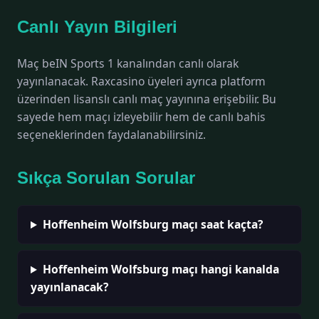
Canlı Yayın Bilgileri
Maç beIN Sports 1 kanalından canlı olarak
yayınlanacak. Raxcasino üyeleri ayrıca platform
üzerinden lisanslı canlı maç yayınına erişebilir. Bu
sayede hem maçı izleyebilir hem de canlı bahis
seçeneklerinden faydalanabilirsiniz.
Sıkça Sorulan Sorular
Hoffenheim Wolfsburg maçı saat kaçta?
Hoffenheim Wolfsburg maçı hangi kanalda
yayınlanacak?