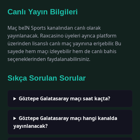
Canlı Yayın Bilgileri
Maç beIN Sports kanalından canlı olarak
yayınlanacak. Raxcasino üyeleri ayrıca platform
üzerinden lisanslı canlı maç yayınına erişebilir. Bu
sayede hem maçı izleyebilir hem de canlı bahis
seçeneklerinden faydalanabilirsiniz.
Sıkça Sorulan Sorular
Göztepe Galatasaray maçı saat kaçta?
Göztepe Galatasaray maçı hangi kanalda
yayınlanacak?