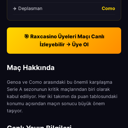
✈️ Deplasman
Como
🎯 Raxcasino Üyeleri Maçı Canlı
İzleyebilir → Üye Ol
Maç Hakkında
Genoa ve Como arasındaki bu önemli karşılaşma
Serie A sezonunun kritik maçlarından biri olarak
kabul ediliyor. Her iki takımın da puan tablosundaki
konumu açısından maçın sonucu büyük önem
taşıyor.