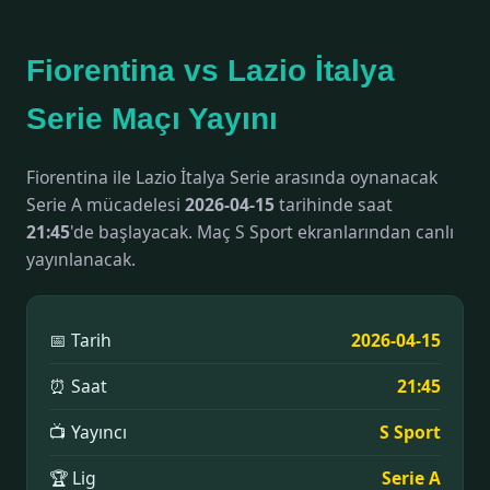
Fiorentina vs Lazio İtalya
Serie Maçı Yayını
Fiorentina ile Lazio İtalya Serie arasında oynanacak
Serie A mücadelesi
2026-04-15
tarihinde saat
21:45
'de başlayacak. Maç S Sport ekranlarından canlı
yayınlanacak.
📅 Tarih
2026-04-15
⏰ Saat
21:45
📺 Yayıncı
S Sport
🏆 Lig
Serie A