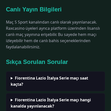
Canlı Yayın Bilgileri
Maç S Sport kanalından canlı olarak yayınlanacak.
Raxcasino üyeleri ayrıca platform üzerinden lisanslı
canlı maç yayınına erişebilir. Bu sayede hem maçı
izleyebilir hem de canlı bahis seçeneklerinden
faydalanabilirsiniz.
Sıkça Sorulan Sorular
Fiorentina Lazio İtalya Serie maçı saat
kaçta?
Fiorentina Lazio İtalya Serie maçı hangi
kanalda yayınlanacak?