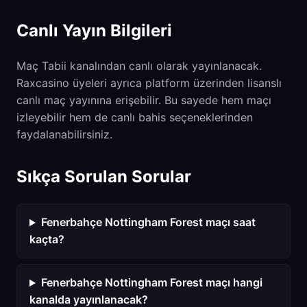
Canlı Yayın Bilgileri
Maç Tabii kanalından canlı olarak yayınlanacak.
Raxcasino üyeleri ayrıca platform üzerinden lisanslı
canlı maç yayınına erişebilir. Bu sayede hem maçı
izleyebilir hem de canlı bahis seçeneklerinden
faydalanabilirsiniz.
Sıkça Sorulan Sorular
Fenerbahçe Nottingham Forest maçı saat
kaçta?
Fenerbahçe Nottingham Forest maçı hangi
kanalda yayınlanacak?