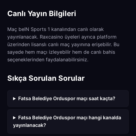
Canlı Yayın Bilgileri
Maç beIN Sports 1 kanalından canlı olarak
yayınlanacak. Raxcasino üyeleri ayrıca platform
üzerinden lisanslı canlı maç yayınına erişebilir. Bu
sayede hem maçı izleyebilir hem de canlı bahis
seçeneklerinden faydalanabilirsiniz.
Sıkça Sorulan Sorular
Fatsa Belediye Orduspor maçı saat kaçta?
Fatsa Belediye Orduspor maçı hangi kanalda
yayınlanacak?