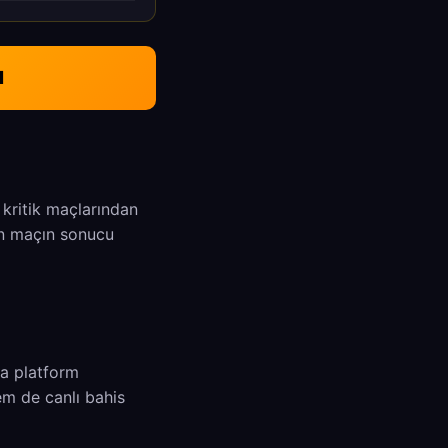
l
kritik maçlarından
an maçın sonucu
ca platform
em de canlı bahis