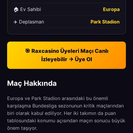
🏠 Ev Sahibi
Europa
✈️ Deplasman
Park Stadion
🎯 Raxcasino Üyeleri Maçı Canlı
İzleyebilir → Üye Ol
Maç Hakkında
Europa ve Park Stadion arasındaki bu önemli
karşılaşma Bundesliga sezonunun kritik maçlarından
biri olarak kabul ediliyor. Her iki takımın da puan
tablosundaki konumu açısından maçın sonucu büyük
önem taşıyor.