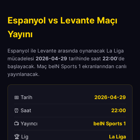
Espanyol vs Levante Maçı
Yayını
Espanyol ile Levante arasında oynanacak La Liga
mücadelesi
2026-04-29
tarihinde saat
22:00
'de
başlayacak. Maç beIN Sports 1 ekranlarından canlı
yayınlanacak.
📅 Tarih
2026-04-29
⏰ Saat
22:00
📺 Yayıncı
beIN Sports 1
🏆 Lig
La Liga