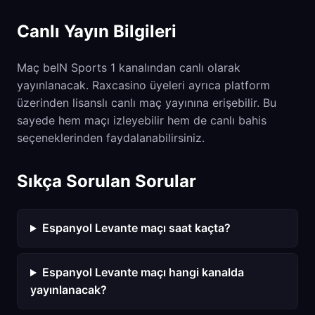
Canlı Yayın Bilgileri
Maç beIN Sports 1 kanalından canlı olarak
yayınlanacak. Raxcasino üyeleri ayrıca platform
üzerinden lisanslı canlı maç yayınına erişebilir. Bu
sayede hem maçı izleyebilir hem de canlı bahis
seçeneklerinden faydalanabilirsiniz.
Sıkça Sorulan Sorular
Espanyol Levante maçı saat kaçta?
Espanyol Levante maçı hangi kanalda
yayınlanacak?