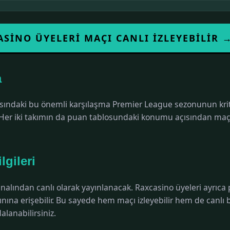
ASINO ÜYELERI MAÇI CANLI İZLEYEBILIR 
a
asındaki bu önemli karşılaşma Premier League sezonunun krit
r. Her iki takımın da puan tablosundaki konumu açısından m
lgileri
nalından canlı olarak yayınlanacak. Raxcasino üyeleri ayrıca
yınına erişebilir. Bu sayede hem maçı izleyebilir hem de canlı 
lanabilirsiniz.