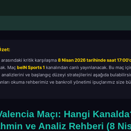
Özet:
 arasındaki kritik karşılaşma
8 Nisan 2026 tarihinde saat 17:00'
acak. Maç
beIN Sports 1
kanalından canlı yayınlanacak. Bu maç için
 analizlerini ve başlangıç düzeyi stratejilerini aşağıda bulabilirsi
nları okuma rehberimiz ve bankroll yönetimi ipuçlarımız size b
Valencia Maçı: Hangi Kanalda
hmin ve Analiz Rehberi (8 Ni