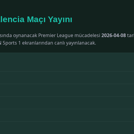
lencia Maçı Yayını
arasında oynanacak Premier League mücadelesi
2026-04-08
tar
 Sports 1 ekranlarından canlı yayınlanacak.