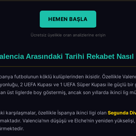
HEMEN BAŞLA
Ücretsiz üyelikle oran analizlerine erişin
Valencia Arasındaki Tarihi Rekabet Nasıl
panya futbolunun köklü kulüplerinden ikisidir. Özellikle Valen
iyonluğu, 2 UEFA Kupası ve 1 UEFA Süper Kupası ile güçlü bir 
n üst liglerde boy göstermiş, ancak son yıllarda ikinci lig m
ki karşılaşmalar, özellikle İspanya ikinci ligi olan
Segunda Div
aşımaktadır. Valencia'nın düşüşü ve Elche'nin yeniden yükseliş
ürmektedir.