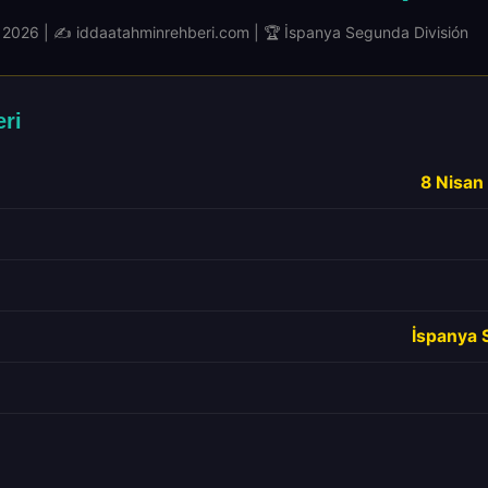
an 2026 | ✍️ iddaatahminrehberi.com | 🏆 İspanya Segunda División
eri
8 Nisan
İspanya 