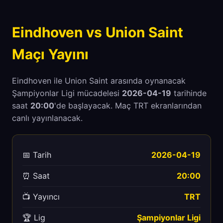
Eindhoven vs Union Saint
Maçı Yayını
Eindhoven ile Union Saint arasında oynanacak
Şampiyonlar Ligi mücadelesi
2026-04-19
tarihinde
saat
20:00
'de başlayacak. Maç TRT ekranlarından
canlı yayınlanacak.
📅 Tarih
2026-04-19
⏰ Saat
20:00
📺 Yayıncı
TRT
🏆 Lig
Şampiyonlar Ligi