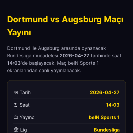
Dortmund vs Augsburg Maçı
Yayını
Dortmund ile Augsburg arasında oynanacak
Bundesliga mücadelesi
2026-04-27
tarihinde saat
14:03
'de başlayacak. Maç beIN Sports 1
ekranlarından canlı yayınlanacak.
📅 Tarih
2026-04-27
⏰ Saat
14:03
📺 Yayıncı
beIN Sports 1
🏆 Lig
Bundesliga