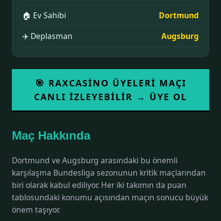
🏠 Ev Sahibi
Dortmund
✈️ Deplasman
Augsburg
🎯 RAXCASINO ÜYELERI MAÇI
CANLI İZLEYEBILIR → ÜYE OL
Maç Hakkında
Dortmund ve Augsburg arasındaki bu önemli
karşılaşma Bundesliga sezonunun kritik maçlarından
biri olarak kabul ediliyor. Her iki takımın da puan
tablosundaki konumu açısından maçın sonucu büyük
önem taşıyor.