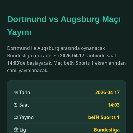
Dortmund vs Augsburg Maçı
Yayını
Dortmund ile Augsburg arasında oynanacak
Bundesliga mücadelesi
2026-04-17
tarihinde saat
14:03
'de başlayacak. Maç beIN Sports 1 ekranlarından
canlı yayınlanacak.
📅 Tarih
2026-04-17
⏰ Saat
14:03
📺 Yayıncı
beIN Sports 1
🏆 Lig
Bundesliga